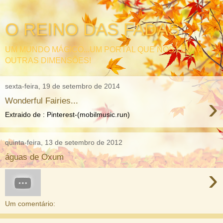
O REINO DAS FADAS
UM MUNDO MÁGICO...UM PORTAL QUE NOS LEVA À
OUTRAS DIMENSÕES!
sexta-feira, 19 de setembro de 2014
›
Wonderful Fairies...
Extraido de : Pinterest-(mobilmusic.run)
quinta-feira, 13 de setembro de 2012
águas de Oxum
›
Um comentário: